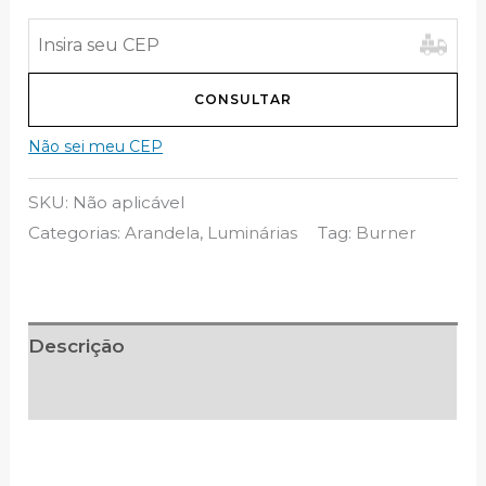
Slim
1492
BlonqStore
quantidade
CONSULTAR
Não sei meu CEP
SKU:
Não aplicável
Categorias:
Arandela
,
Luminárias
Tag:
Burner
Descrição
Informação adicional